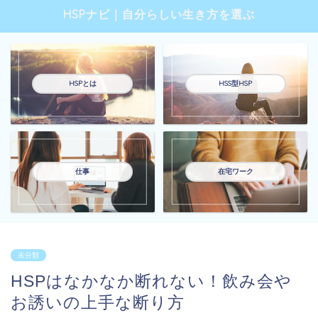
HSPナビ｜自分らしい生き方を選ぶ
HSPとは
HSS型HSP
仕事
在宅ワーク
未分類
HSPはなかなか断れない！飲み会や
お誘いの上手な断り方