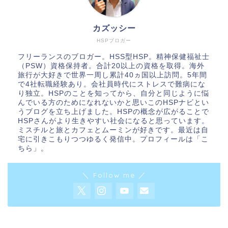
カズッシー
HSPブロガー
フリーランスのブロガー。HSS型HSP。精神保健福祉士
（PSW）資格保持者。合計20以上の資格を取得。海外
旅行が大好きで世界一周し累計40ヵ国以上訪問。5年間
で4社転職経験あり。会社員時代にストレスで難病にな
り独立。HSPのことを知ってから、自分と同じように悩
んでいる方のためになれないかと思いこのHSPナビとい
うブログを立ち上げました。HSPの概念が広がることで
HSPさんがより生きやすい社会になると思っています。
ミスチルと旅とカフェとムーミンが好きです。最近は自
宅に引きこもりつつゆるく発信中。プロフィールは「
こ
ちら
」。
＼ Follow me ／