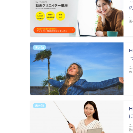
こ
画
未分類
こ
め
未分類
こ
教