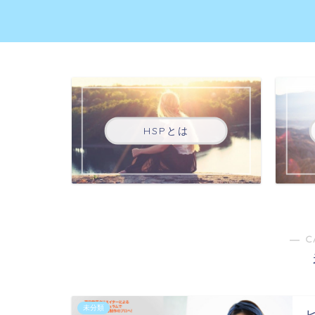
HSPとは
― C
未分類