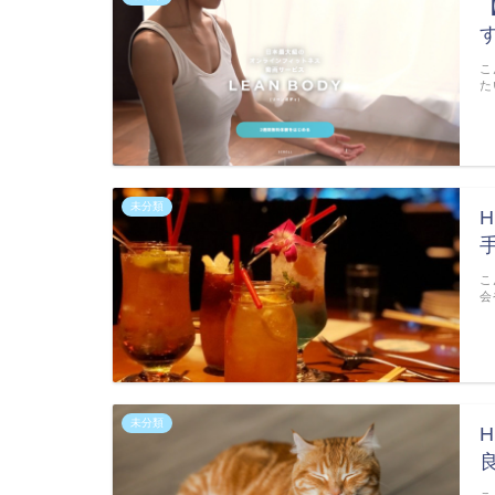
こ
た
未分類
こ
会
未分類