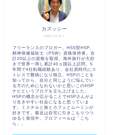
カズッシー
HSPブロガー
フリーランスのブロガー。HSS型HSP。
精神保健福祉士（PSW）資格保持者。合
計20以上の資格を取得。海外旅行が大好
きで世界一周し累計40ヵ国以上訪問。5
年間で4社転職経験あり。会社員時代にス
トレスで難病になり独立。HSPのことを
知ってから、自分と同じように悩んでい
る方のためになれないかと思いこのHSP
ナビというブログを立ち上げました。
HSPの概念が広がることでHSPさんがよ
り生きやすい社会になると思っていま
す。ミスチルと旅とカフェとムーミンが
好きです。最近は自宅に引きこもりつつ
ゆるく発信中。プロフィールは「
こち
ら
」。