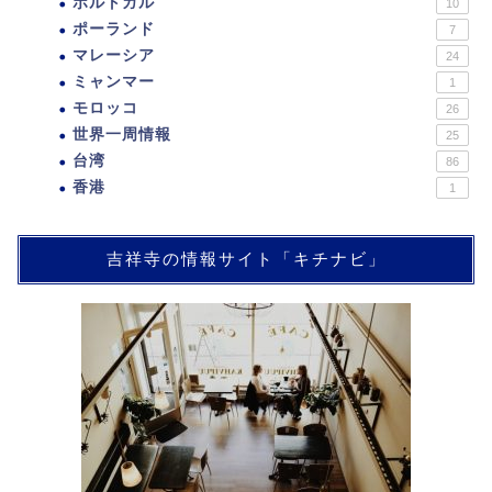
ポルトガル
10
ポーランド
7
マレーシア
24
ミャンマー
1
モロッコ
26
世界一周情報
25
台湾
86
香港
1
吉祥寺の情報サイト「キチナビ」