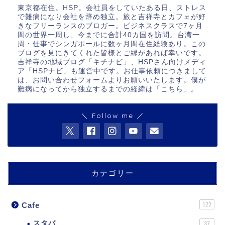
東京都在住。HSP。会社員をしていたある日、ストレス
で難病になり会社を辞め独立。旅と吉祥寺とカフェが好
きなフリーランスのブロガー。ビジネスクラスで7ヶ月
間の世界一周し、今までに合計40カ国を訪問。台湾一
周・仕事でシンガポールに数ヶ月間在住経験あり。この
ブログを見にきてくれた皆様とご縁があれば幸いです。
吉祥寺の地域ブログ「キチナビ」、HSPさん向けメディ
ア「HSPナビ」も運営中です。お仕事依頼につきまして
は、お問い合わせフォームよりお願いいたします。僕が
難病になってから独立するまでの経緯は「
こちら
」。
＼ Follow me ／
カテゴリー
Cafe
122
スタバ
37