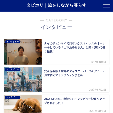
タビホリ｜旅をしながら暮らす
― CATEGORY ―
インタビュー
インタビュー
タイのチェンマイで日本人ゲストハウスのオーナ
ーをしている「山本あゆみさん」に聞く海外で働
く極意！
2017年8月8日
インタビュー
完全保存版！世界のディズニーパーク&リゾート
おすすめアトラクションまとめ
2017年5月22日
インタビュー
ANA STOREで座談会のインタビュー記事がアッ
プされました！
2017年5月16日