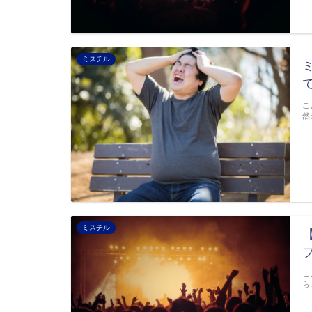
ミスチル
こ
然
ミスチル
こ
ら