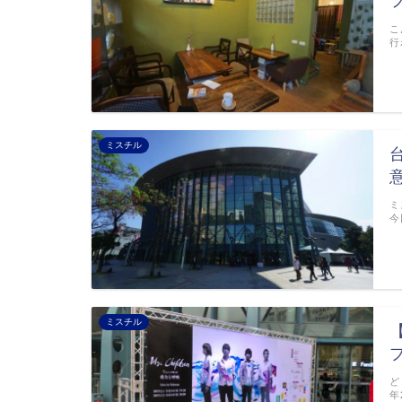
こ
行
ミスチル
ミ
今
ミスチル
ど
年