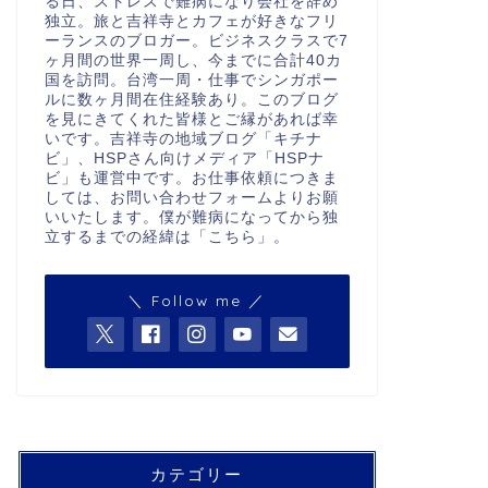
る日、ストレスで難病になり会社を辞め
独立。旅と吉祥寺とカフェが好きなフリ
ーランスのブロガー。ビジネスクラスで7
ヶ月間の世界一周し、今までに合計40カ
国を訪問。台湾一周・仕事でシンガポー
ルに数ヶ月間在住経験あり。このブログ
を見にきてくれた皆様とご縁があれば幸
いです。吉祥寺の地域ブログ「キチナ
ビ」、HSPさん向けメディア「HSPナ
ビ」も運営中です。お仕事依頼につきま
しては、お問い合わせフォームよりお願
いいたします。僕が難病になってから独
立するまでの経緯は「
こちら
」。
＼ Follow me ／
カテゴリー