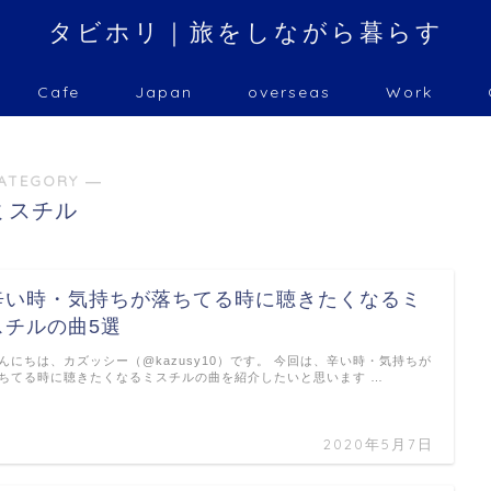
タビホリ｜旅をしながら暮らす
Cafe
Japan
overseas
Work
ATEGORY ―
ミスチル
辛い時・気持ちが落ちてる時に聴きたくなるミ
スチルの曲5選
んにちは、カズッシー（@kazusy10）です。 今回は、辛い時・気持ちが
ちてる時に聴きたくなるミスチルの曲を紹介したいと思います …
2020年5月7日