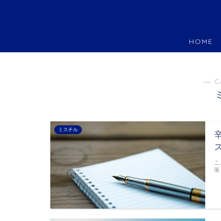
HOME
― C
ミスチル
こ
落