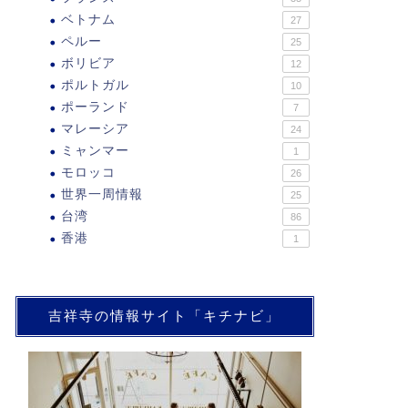
ベトナム
27
ペルー
25
ボリビア
12
ポルトガル
10
ポーランド
7
マレーシア
24
ミャンマー
1
モロッコ
26
世界一周情報
25
台湾
86
香港
1
吉祥寺の情報サイト「キチナビ」