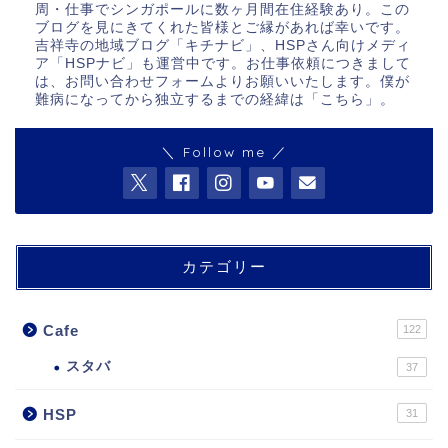
周・仕事でシンガポールに数ヶ月間在住経験あり。この
ブログを見にきてくれた皆様とご縁があれば幸いです。
吉祥寺の地域ブログ「キチナビ」、HSPさん向けメディ
ア「HSPナビ」も運営中です。お仕事依頼につきまして
は、お問い合わせフォームよりお願いいたします。僕が
難病になってから独立するまでの経緯は「
こちら
」。
＼ Follow me ／
カテゴリー
Cafe
122
スタバ
37
HSP
31