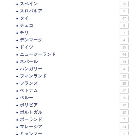
スペイン
25
スロバキア
3
タイ
47
チェコ
8
チリ
7
デンマーク
4
ドイツ
15
ニュージーランド
44
ネパール
14
ハンガリー
4
フィンランド
12
フランス
35
ベトナム
27
ペルー
25
ボリビア
12
ポルトガル
10
ポーランド
7
マレーシア
24
ミャンマー
1