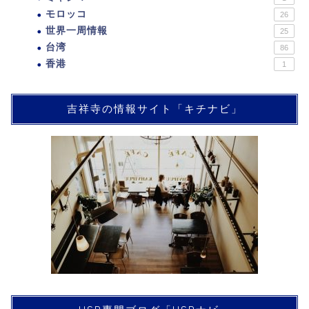
モロッコ
26
世界一周情報
25
台湾
86
香港
1
吉祥寺の情報サイト「キチナビ」