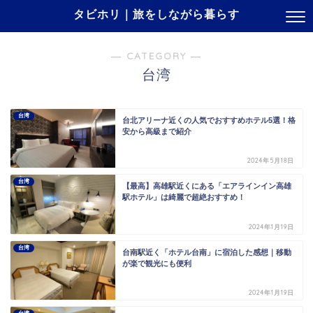
タビホリ｜旅をしながら暮らす
― CATEGORY ―
台湾
台湾
台北アリーナ近くの人気でおすすめホテル5選！格
安から高級まで紹介
2024年5月18日
台湾
【最高】高雄駅近くにある「エアラインイン高雄
駅ホテル」は綺麗で超絶おすすめ！
2024年1月19日
台湾
台南駅近く「ホテル台南」に宿泊した感想｜移動
が楽で観光にも便利
2024年1月19日