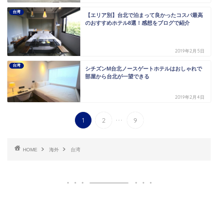
台湾
【エリア別】台北で泊まって良かったコスパ最高
のおすすめホテル8選！感想をブログで紹介
2019年2月5日
台湾
シチズンM台北ノースゲートホテルはおしゃれで
部屋から台北が一望できる
2019年2月4日
...
1
2
9
HOME
海外
台湾