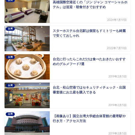
台湾
高雄国際空港近くの「ジン ジャン コマーシャルホ
テル」は送迎・朝食付きでおすすめ
2024年1月19日
台湾
スターホステル台北駅は個室もドミトリーも綺麗
で安くておしゃれ
2022年7月19日
台湾
台北に行ったらこれだけは食べたおきたいおすす
めのグルメフード7選
2019年2月5日
台湾
台北・松山空港ではセキュリティチェック・出国
審査後にお土産を購入できる
2019年2月5日
台湾
【画像あり】国立台湾大学総合体育館の最寄駅や
行き方・アクセス方法
2019年2月5日