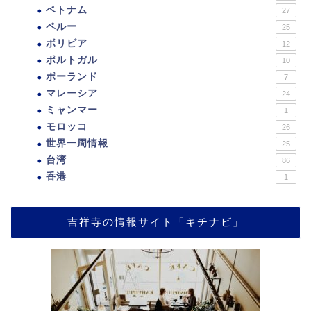
ベトナム
27
ペルー
25
ボリビア
12
ポルトガル
10
ポーランド
7
マレーシア
24
ミャンマー
1
モロッコ
26
世界一周情報
25
台湾
86
香港
1
吉祥寺の情報サイト「キチナビ」