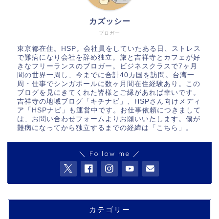
カズッシー
ブロガー
東京都在住。HSP。会社員をしていたある日、ストレス
で難病になり会社を辞め独立。旅と吉祥寺とカフェが好
きなフリーランスのブロガー。ビジネスクラスで7ヶ月
間の世界一周し、今までに合計40カ国を訪問。台湾一
周・仕事でシンガポールに数ヶ月間在住経験あり。この
ブログを見にきてくれた皆様とご縁があれば幸いです。
吉祥寺の地域ブログ「キチナビ」、HSPさん向けメディ
ア「HSPナビ」も運営中です。お仕事依頼につきまして
は、お問い合わせフォームよりお願いいたします。僕が
難病になってから独立するまでの経緯は「
こちら
」。
＼ Follow me ／
カテゴリー