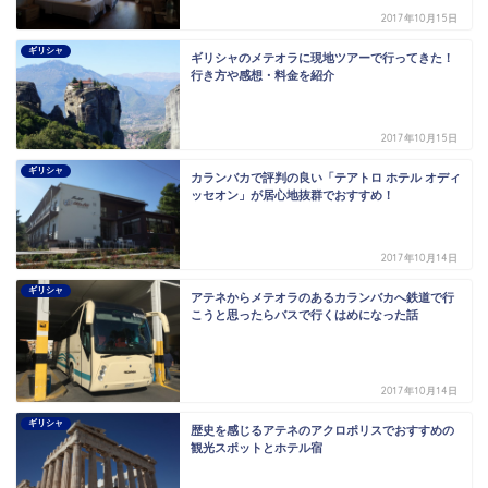
2017年10月15日
ギリシャ
ギリシャのメテオラに現地ツアーで行ってきた！
行き方や感想・料金を紹介
2017年10月15日
ギリシャ
カランバカで評判の良い「テアトロ ホテル オディ
ッセオン」が居心地抜群でおすすめ！
2017年10月14日
ギリシャ
アテネからメテオラのあるカランバカへ鉄道で行
こうと思ったらバスで行くはめになった話
2017年10月14日
ギリシャ
歴史を感じるアテネのアクロポリスでおすすめの
観光スポットとホテル宿