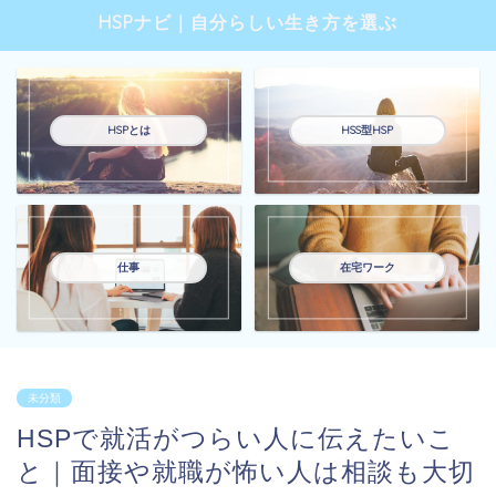
HSPナビ｜自分らしい生き方を選ぶ
HSPとは
HSS型HSP
仕事
在宅ワーク
未分類
HSPで就活がつらい人に伝えたいこ
と｜面接や就職が怖い人は相談も大切