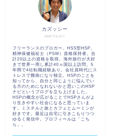
カズッシー
HSPブロガー
フリーランスのブロガー。HSS型HSP。
精神保健福祉士（PSW）資格保持者。合
計20以上の資格を取得。海外旅行が大好
きで世界一周し累計40ヵ国以上訪問。5
年間で4社転職経験あり。会社員時代にス
トレスで難病になり独立。HSPのことを
知ってから、自分と同じように悩んでい
る方のためになれないかと思いこのHSP
ナビというブログを立ち上げました。
HSPの概念が広がることでHSPさんがよ
り生きやすい社会になると思っていま
す。ミスチルと旅とカフェとムーミンが
好きです。最近は自宅に引きこもりつつ
ゆるく発信中。プロフィールは「
こち
ら
」。