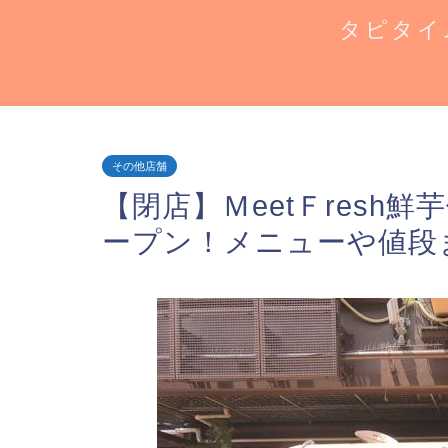
タピタイ
その他店舗
【閉店】ＭeetＦresh
ープン！メニューや値段