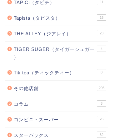
TAPiCi（タピチ）
11
Tapista（タピスタ）
15
THE ALLEY（ジアレイ）
23
TIGER SUGER（タイガーシュガー
4
）
Tik tea（ティックティー）
8
その他店舗
295
コラム
3
コンビニ・スーパー
26
スターバックス
62