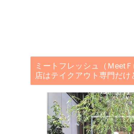
ミートフレッシュ（ＭeetＦ
店はテイクアウト専門だけ