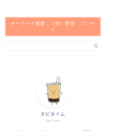
キーワード検索：（例）新宿・ゴンチ
ャ
タピタイム
Tapi time