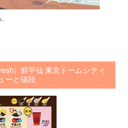
ね。
resh）鮮芋仙 東京ドームシティ
ューと値段