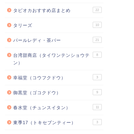
タピオカおすすめ店まとめ
22
タリーズ
10
パールレディ・茶バー
21
台湾甜商店（タイワンテンショウテ
8
ン）
幸福堂（コウフクドウ）
3
御黒堂（ゴコクドウ）
9
春水堂（チュンスイタン）
11
東季17（トキセブンティー）
3