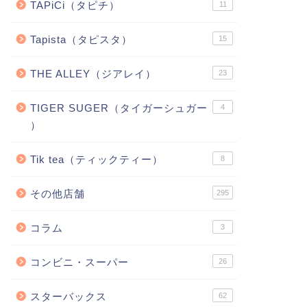
TAPiCi（タピチ）
11
Tapista（タピスタ）
15
THE ALLEY（ジアレイ）
23
TIGER SUGER（タイガーシュガー
4
）
Tik tea（ティックティー）
8
その他店舗
295
コラム
3
コンビニ・スーパー
26
スターバックス
62