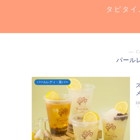
タピタイ
― C
パール
パールレディ・茶バー
2
「