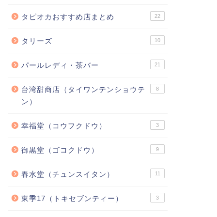
タピオカおすすめ店まとめ
22
タリーズ
10
パールレディ・茶バー
21
台湾甜商店（タイワンテンショウテ
8
ン）
幸福堂（コウフクドウ）
3
御黒堂（ゴコクドウ）
9
春水堂（チュンスイタン）
11
東季17（トキセブンティー）
3