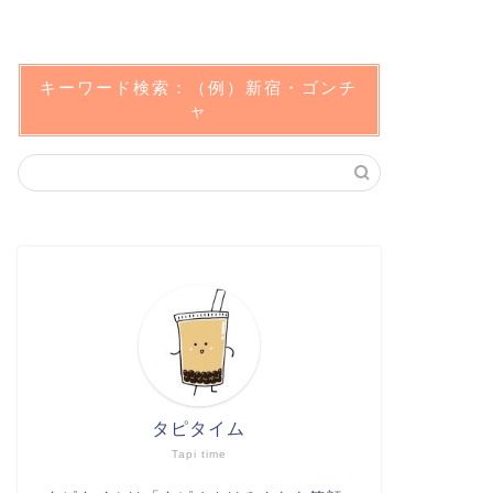
キーワード検索：（例）新宿・ゴンチ
ャ
タピタイム
Tapi time