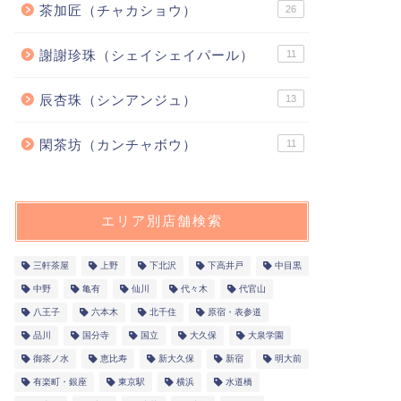
茶加匠（チャカショウ）
26
謝謝珍珠（シェイシェイパール）
11
辰杏珠（シンアンジュ）
13
閑茶坊（カンチャボウ）
11
エリア別店舗検索
三軒茶屋
上野
下北沢
下高井戸
中目黒
中野
亀有
仙川
代々木
代官山
八王子
六本木
北千住
原宿・表参道
品川
国分寺
国立
大久保
大泉学園
御茶ノ水
恵比寿
新大久保
新宿
明大前
有楽町・銀座
東京駅
横浜
水道橋