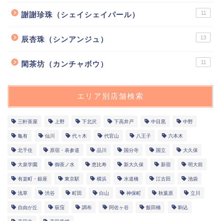
11
謝謝珍珠（シェイシェイパール）
13
辰杏珠（シンアンジュ）
11
閑茶坊（カンチャボウ）
エリア別店舗検索
三軒茶屋
上野
下北沢
下高井戸
中目黒
中野
亀有
仙川
代々木
代官山
八王子
六本木
北千住
原宿・表参道
品川
国分寺
国立
大久保
大泉学園
御茶ノ水
恵比寿
新大久保
新宿
明大前
有楽町・銀座
東京駅
横浜
水道橋
江古田
池袋
浅草
渋谷
町田
白山
神保町
秋葉原
立川
自由が丘
荻窪
調布
阿佐ヶ谷
飯田橋
駒込