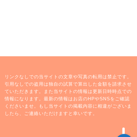
トップページ
リンクなしでの当サイトの文章や写真の転用は禁止です。
ランキング
引用なしでの盗用は独自の試算で算出した金額を請求させ
ていただきます。また当サイトの情報は更新日時時点での
コンビニ
情報になります。最新の情報はお店のHPやSNSをご確認
くださいませ。もし当サイトの掲載内容に相違がございま
twitter
したら、ご連絡いただけますと幸いです。