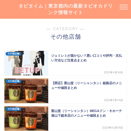
タピタイム｜東京都内の最新タピオカドリ
ンク情報サイト
― CATEGORY ―
その他店舗
その他店舗
ジェミレミが届かない？悪い口コミや評判・支払
い方法など注意点まとめ
2021年4月16日
その他店舗
【閉店】梨山堂（リーシャンタン）姫路店のメニ
ューや値段まとめ
2021年3月14日
その他店舗
梨山堂（リーシャンタン）MEGAドン・キホーテ
港山下総本店のメニューや値段まとめ
2020年10月19日