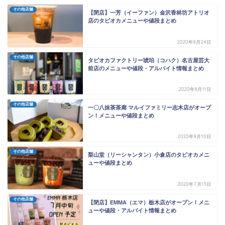
その他店舗
【閉店】一芳（イーファン）金沢香林坊アトリオ
店のタピオカメニューや値段まとめ
2020年8月24日
その他店舗
タピオカファクトリー琥珀（コハク）名古屋芸大
前店のメニューや値段・アルバイト情報まとめ
2020年8月11日
その他店舗
一〇八抹茶茶廊 マルイファミリー志木店がオープ
ン！メニューや値段まとめ
2020年8月10日
その他店舗
梨山堂（リーシャンタン）小倉店のタピオカメニ
ューや値段まとめ
2020年7月13日
その他店舗
【閉店】EMMA（エマ）栃木店がオープン！メニ
ューや値段・アルバイト情報まとめ