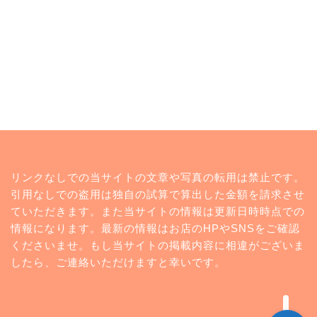
トップページ
リンクなしでの当サイトの文章や写真の転用は禁止です。
ランキング
引用なしでの盗用は独自の試算で算出した金額を請求させ
ていただきます。また当サイトの情報は更新日時時点での
コンビニ
情報になります。最新の情報はお店のHPやSNSをご確認
くださいませ。もし当サイトの掲載内容に相違がございま
twitter
したら、ご連絡いただけますと幸いです。