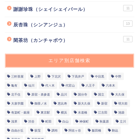
11
謝謝珍珠（シェイシェイパール）
13
辰杏珠（シンアンジュ）
11
閑茶坊（カンチャボウ）
エリア別店舗検索
三軒茶屋
上野
下北沢
下高井戸
中目黒
中野
亀有
仙川
代々木
代官山
八王子
六本木
北千住
原宿・表参道
品川
国分寺
国立
大久保
大泉学園
御茶ノ水
恵比寿
新大久保
新宿
明大前
有楽町・銀座
東京駅
横浜
水道橋
江古田
池袋
浅草
渋谷
町田
白山
神保町
秋葉原
立川
自由が丘
荻窪
調布
阿佐ヶ谷
飯田橋
駒込