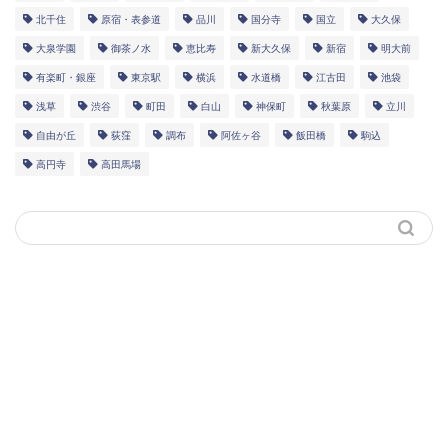
北千住
原宿・表参道
品川
国分寺
国立
大久保
大泉学園
御茶ノ水
恵比寿
新大久保
新宿
明大前
有楽町・銀座
東京駅
横浜
水道橋
江古田
池袋
浅草
渋谷
町田
白山
神保町
秋葉原
立川
自由が丘
荻窪
調布
阿佐ヶ谷
飯田橋
駒込
高円寺
高田馬場