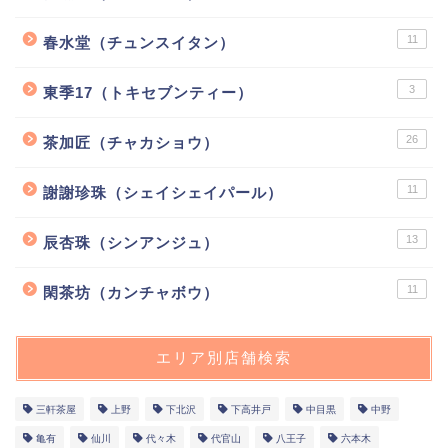
11
春水堂（チュンスイタン）
3
東季17（トキセブンティー）
26
茶加匠（チャカショウ）
11
謝謝珍珠（シェイシェイパール）
13
辰杏珠（シンアンジュ）
11
閑茶坊（カンチャボウ）
エリア別店舗検索
三軒茶屋
上野
下北沢
下高井戸
中目黒
中野
亀有
仙川
代々木
代官山
八王子
六本木