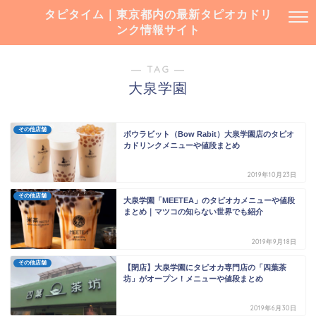
タピタイム｜東京都内の最新タピオカドリ
ンク情報サイト
― TAG ―
大泉学園
その他店舗
ボウラビット（Bow Rabit）大泉学園店のタピオ
カドリンクメニューや値段まとめ
2019年10月23日
その他店舗
大泉学園「MEETEA」のタピオカメニューや値段
まとめ｜マツコの知らない世界でも紹介
2019年9月18日
その他店舗
【閉店】大泉学園にタピオカ専門店の「四葉茶
坊」がオープン！メニューや値段まとめ
2019年6月30日