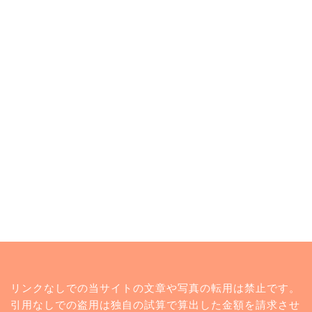
トップページ
リンクなしでの当サイトの文章や写真の転用は禁止です。
ランキング
引用なしでの盗用は独自の試算で算出した金額を請求させ