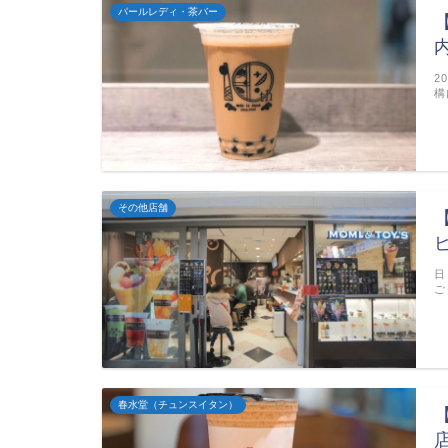
パールレディ・茶バー
2
構
その他店舗
日
ご
春水堂（チュンスイタン）