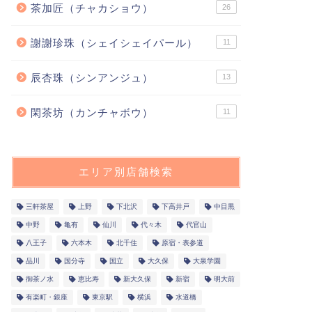
茶加匠（チャカショウ）
26
謝謝珍珠（シェイシェイパール）
11
辰杏珠（シンアンジュ）
13
閑茶坊（カンチャボウ）
11
エリア別店舗検索
三軒茶屋
上野
下北沢
下高井戸
中目黒
中野
亀有
仙川
代々木
代官山
八王子
六本木
北千住
原宿・表参道
品川
国分寺
国立
大久保
大泉学園
御茶ノ水
恵比寿
新大久保
新宿
明大前
有楽町・銀座
東京駅
横浜
水道橋