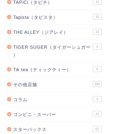
TAPiCi（タピチ）
11
Tapista（タピスタ）
15
THE ALLEY（ジアレイ）
23
TIGER SUGER（タイガーシュガー
4
）
Tik tea（ティックティー）
8
その他店舗
295
コラム
3
コンビニ・スーパー
26
スターバックス
62