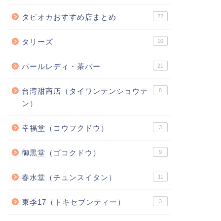
タピオカおすすめ店まとめ
22
タリーズ
10
パールレディ・茶バー
21
台湾甜商店（タイワンテンショウテ
8
ン）
幸福堂（コウフクドウ）
3
御黒堂（ゴコクドウ）
9
春水堂（チュンスイタン）
11
東季17（トキセブンティー）
3