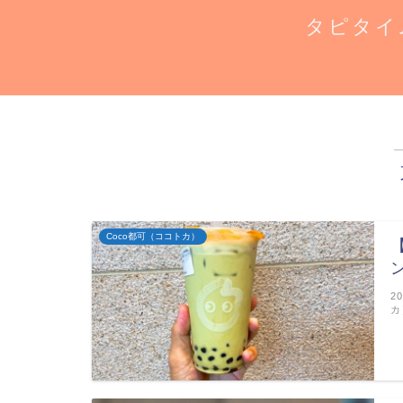
タピタイ
Coco都可（ココトカ）
2
カ