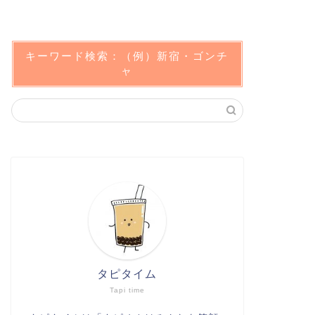
キーワード検索：（例）新宿・ゴンチ
ャ
タピタイム
Tapi time