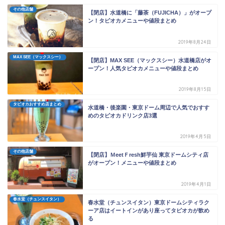
その他店舗
【閉店】水道橋に「藤茶（FUJICHA）」がオープ
ン！タピオカメニューや値段まとめ
2019年8月24日
MAX SEE（マックスシー）
【閉店】MAX SEE（マックスシー）水道橋店がオ
ープン！人気タピオカメニューや値段まとめ
2019年8月15日
タピオカおすすめ店まとめ
水道橋・後楽園・東京ドーム周辺で人気でおすす
めのタピオカドリンク店3選
2019年4月5日
その他店舗
【閉店】ＭeetＦresh鮮芋仙 東京ドームシティ店
がオープン！メニューや値段まとめ
2019年4月1日
春水堂（チュンスイタン）
春水堂（チュンスイタン）東京ドームシティラク
ーア店はイートインがあり座ってタピオカが飲め
る