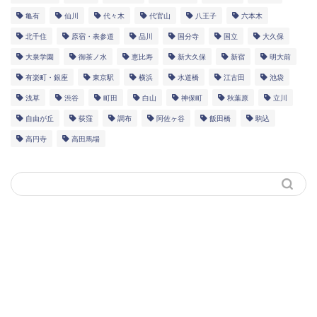
亀有
仙川
代々木
代官山
八王子
六本木
北千住
原宿・表参道
品川
国分寺
国立
大久保
大泉学園
御茶ノ水
恵比寿
新大久保
新宿
明大前
有楽町・銀座
東京駅
横浜
水道橋
江古田
池袋
浅草
渋谷
町田
白山
神保町
秋葉原
立川
自由が丘
荻窪
調布
阿佐ヶ谷
飯田橋
駒込
高円寺
高田馬場