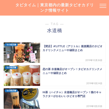
タピタイム｜東京都内の最新タピオカドリ
ンク情報サイト
― TAG ―
水道橋
その他店舗
【閉店】A’LITTLE（アリトル）後楽園店のタピオ
カドリンクメニューや値段まとめ
2019年10月26日
その他店舗
恋の茶 水道橋店がオープン！タピオカドリンクメ
ニューや値段まとめ
2019年9月24日
その他店舗
Hi茶（ハイチャ）水道橋店がオープン！猫のキャ
ラクターがかわいいタピオカ専門店
2019年9月20日