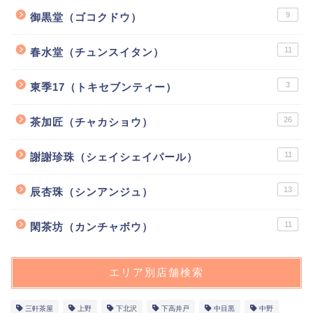
9
御黒堂（ゴコクドウ）
11
春水堂（チュンスイタン）
3
東季17（トキセブンティー）
26
茶加匠（チャカショウ）
11
謝謝珍珠（シェイシェイパール）
13
辰杏珠（シンアンジュ）
11
閑茶坊（カンチャボウ）
エリア別店舗検索
三軒茶屋
上野
下北沢
下高井戸
中目黒
中野