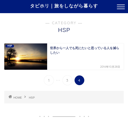
タビホリ｜旅をしながら暮らす
― CATEGORY ―
HSP
HSP
世界から一人でも死にたいと思っている人を減ら
したい
2016年10月28日
...
1
3
4
HOME
HSP