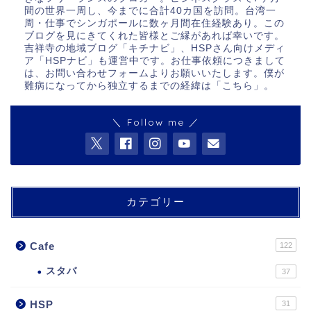
間の世界一周し、今までに合計40カ国を訪問。台湾一
周・仕事でシンガポールに数ヶ月間在住経験あり。この
ブログを見にきてくれた皆様とご縁があれば幸いです。
吉祥寺の地域ブログ「キチナビ」、HSPさん向けメディ
ア「HSPナビ」も運営中です。お仕事依頼につきまして
は、お問い合わせフォームよりお願いいたします。僕が
難病になってから独立するまでの経緯は「
こちら
」。
＼ Follow me ／
カテゴリー
Cafe
122
スタバ
37
HSP
31