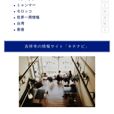
ミャンマー
1
モロッコ
26
世界一周情報
25
台湾
86
香港
1
吉祥寺の情報サイト「キチナビ」