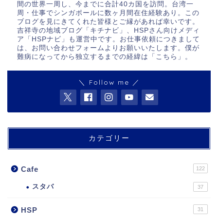
間の世界一周し、今までに合計40カ国を訪問。台湾一
周・仕事でシンガポールに数ヶ月間在住経験あり。この
ブログを見にきてくれた皆様とご縁があれば幸いです。
吉祥寺の地域ブログ「キチナビ」、HSPさん向けメディ
ア「HSPナビ」も運営中です。お仕事依頼につきまして
は、お問い合わせフォームよりお願いいたします。僕が
難病になってから独立するまでの経緯は「
こちら
」。
＼ Follow me ／
カテゴリー
Cafe
122
スタバ
37
HSP
31