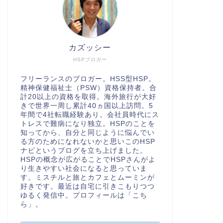
カズッシー
HSPブロガー
フリーランスのブロガー。HSS型HSP。
精神保健福祉士（PSW）資格保持者。合
計20以上の資格を取得。海外旅行が大好
きで世界一周し累計40ヵ国以上訪問。5
年間で4社転職経験あり。会社員時代にス
トレスで難病になり独立。HSPのことを
知ってから、自分と同じように悩んでい
る方のためになれないかと思いこのHSP
ナビというブログを立ち上げました。
HSPの概念が広がることでHSPさんがよ
り生きやすい社会になると思っていま
す。ミスチルと旅とカフェとムーミンが
好きです。最近は自宅に引きこもりつつ
ゆるく発信中。プロフィールは「
こち
ら
」。