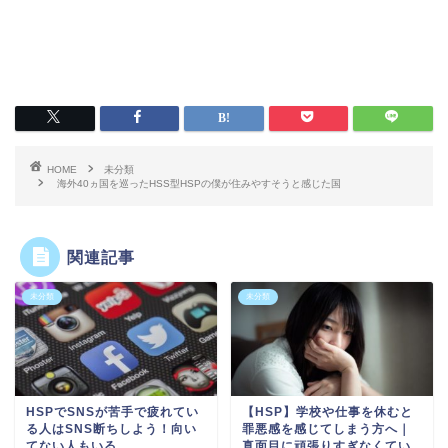
HOME
未分類
海外40ヵ国を巡ったHSS型HSPの僕が住みやすそうと感じた国
関連記事
未分類
未分類
HSPでSNSが苦手で疲れてい
【HSP】学校や仕事を休むと
る人はSNS断ちしよう！向い
罪悪感を感じてしまう方へ｜
てない人もいる
真面目に頑張りすぎなくてい