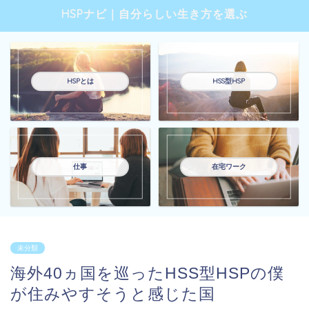
HSPナビ｜自分らしい生き方を選ぶ
HSPとは
HSS型HSP
仕事
在宅ワーク
未分類
海外40ヵ国を巡ったHSS型HSPの僕
が住みやすそうと感じた国