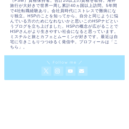
（PSW）資格保持者。合計20以上の資格を取得。海外
旅行が大好きで世界一周し累計40ヵ国以上訪問。5年間
で4社転職経験あり。会社員時代にストレスで難病にな
り独立。HSPのことを知ってから、自分と同じように悩
んでいる方のためになれないかと思いこのHSPナビとい
うブログを立ち上げました。HSPの概念が広がることで
HSPさんがより生きやすい社会になると思っています。
ミスチルと旅とカフェとムーミンが好きです。最近は自
宅に引きこもりつつゆるく発信中。プロフィールは「
こ
ちら
」。
＼ Follow me ／