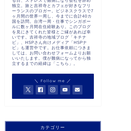
る日、ストレスで難病になり会社を辞め
独立。旅と吉祥寺とカフェが好きなフリ
ーランスのブロガー。ビジネスクラスで7
ヶ月間の世界一周し、今までに合計40カ
国を訪問。台湾一周・仕事でシンガポー
ルに数ヶ月間在住経験あり。このブログ
を見にきてくれた皆様とご縁があれば幸
いです。吉祥寺の地域ブログ「キチナ
ビ」、HSPさん向けメディア「HSPナ
ビ」も運営中です。お仕事依頼につきま
しては、お問い合わせフォームよりお願
いいたします。僕が難病になってから独
立するまでの経緯は「
こちら
」。
＼ Follow me ／
カテゴリー