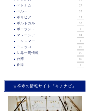
ベトナム
27
ペルー
25
ボリビア
12
ポルトガル
10
ポーランド
7
マレーシア
24
ミャンマー
1
モロッコ
26
世界一周情報
25
台湾
86
香港
1
吉祥寺の情報サイト「キチナビ」