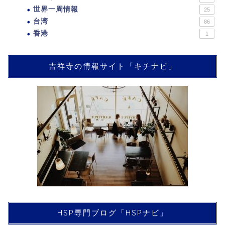
世界一周情報
25
台湾
86
香港
1
吉祥寺の情報サイト「キチナビ」
HSP専門ブログ「HSPナビ」