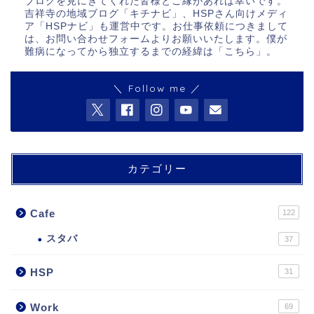
ブログを見にきてくれた皆様とご縁があれば幸いです。
吉祥寺の地域ブログ「キチナビ」、HSPさん向けメディ
ア「HSPナビ」も運営中です。お仕事依頼につきまして
は、お問い合わせフォームよりお願いいたします。僕が
難病になってから独立するまでの経緯は「
こちら
」。
＼ Follow me ／
カテゴリー
Cafe
122
スタバ
37
HSP
31
Work
69