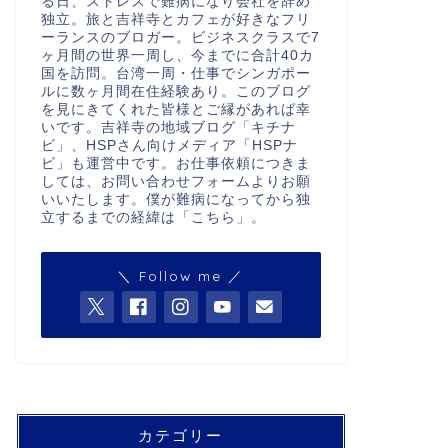
る日、ストレスで難病になり会社を辞め
独立。旅と吉祥寺とカフェが好きなフリ
ーランスのブロガー。ビジネスクラスで7
ヶ月間の世界一周し、今までに合計40カ
国を訪問。台湾一周・仕事でシンガポー
ルに数ヶ月間在住経験あり。このブログ
を見にきてくれた皆様とご縁があれば幸
いです。吉祥寺の地域ブログ「キチナ
ビ」、HSPさん向けメディア「HSPナ
ビ」も運営中です。お仕事依頼につきま
しては、お問い合わせフォームよりお願
いいたします。僕が難病になってから独
立するまでの経緯は「
こちら
」。
＼ Follow me ／
カテゴリー