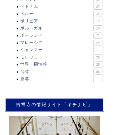
ベトナム
27
ペルー
25
ボリビア
12
ポルトガル
10
ポーランド
7
マレーシア
24
ミャンマー
1
モロッコ
26
世界一周情報
25
台湾
86
香港
1
吉祥寺の情報サイト「キチナビ」