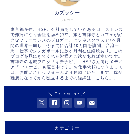
カズッシー
ブロガー
東京都在住。HSP。会社員をしていたある日、ストレス
で難病になり会社を辞め独立。旅と吉祥寺とカフェが好
きなフリーランスのブロガー。ビジネスクラスで7ヶ月
間の世界一周し、今までに合計40カ国を訪問。台湾一
周・仕事でシンガポールに数ヶ月間在住経験あり。この
ブログを見にきてくれた皆様とご縁があれば幸いです。
吉祥寺の地域ブログ「キチナビ」、HSPさん向けメディ
ア「HSPナビ」も運営中です。お仕事依頼につきまして
は、お問い合わせフォームよりお願いいたします。僕が
難病になってから独立するまでの経緯は「
こちら
」。
＼ Follow me ／
カテゴリー