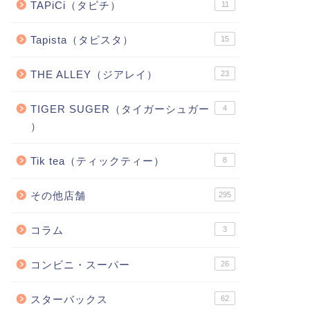
TAPiCi（タピチ）
11
Tapista（タピスタ）
15
THE ALLEY（ジアレイ）
23
TIGER SUGER（タイガーシュガー
4
）
Tik tea（ティックティー）
8
その他店舗
295
コラム
3
コンビニ・スーパー
26
スターバックス
62