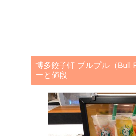
博多餃子軒 ブルプル（Bull
ーと値段