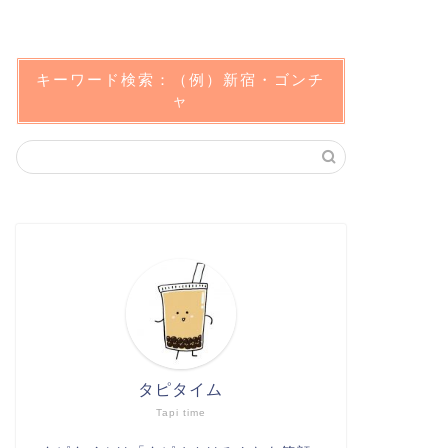
キーワード検索：（例）新宿・ゴンチ
ャ
タピタイム
Tapi time