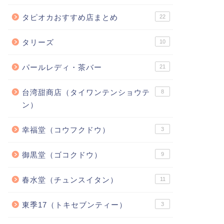
タピオカおすすめ店まとめ
22
タリーズ
10
パールレディ・茶バー
21
台湾甜商店（タイワンテンショウテ
8
ン）
幸福堂（コウフクドウ）
3
御黒堂（ゴコクドウ）
9
春水堂（チュンスイタン）
11
東季17（トキセブンティー）
3