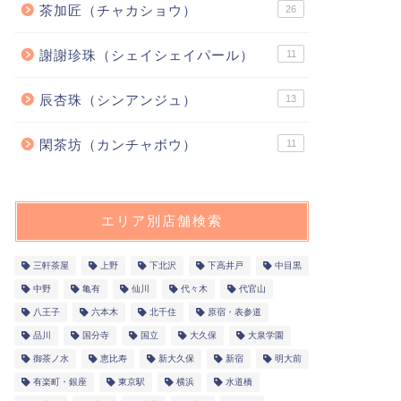
茶加匠（チャカショウ）
26
謝謝珍珠（シェイシェイパール）
11
辰杏珠（シンアンジュ）
13
閑茶坊（カンチャボウ）
11
エリア別店舗検索
三軒茶屋
上野
下北沢
下高井戸
中目黒
中野
亀有
仙川
代々木
代官山
八王子
六本木
北千住
原宿・表参道
品川
国分寺
国立
大久保
大泉学園
御茶ノ水
恵比寿
新大久保
新宿
明大前
有楽町・銀座
東京駅
横浜
水道橋