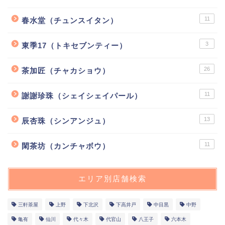
11
春水堂（チュンスイタン）
3
東季17（トキセブンティー）
26
茶加匠（チャカショウ）
11
謝謝珍珠（シェイシェイパール）
13
辰杏珠（シンアンジュ）
11
閑茶坊（カンチャボウ）
エリア別店舗検索
三軒茶屋
上野
下北沢
下高井戸
中目黒
中野
亀有
仙川
代々木
代官山
八王子
六本木