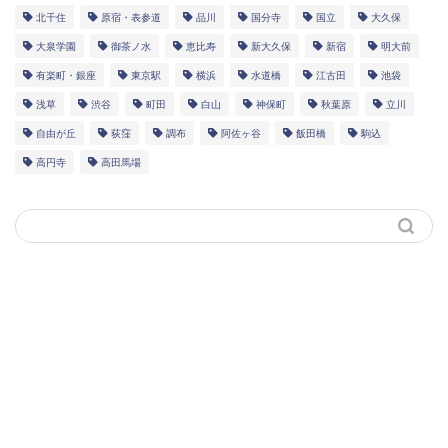
北千住
原宿・表参道
品川
国分寺
国立
大久保
大泉学園
御茶ノ水
恵比寿
新大久保
新宿
明大前
有楽町・銀座
東京駅
横浜
水道橋
江古田
池袋
浅草
渋谷
町田
白山
神保町
秋葉原
立川
自由が丘
荻窪
調布
阿佐ヶ谷
飯田橋
駒込
高円寺
高田馬場