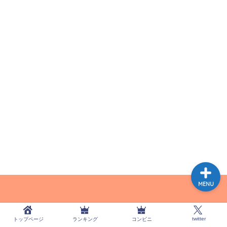
トップページ
ランキング
コンビニ
twitter
MENU
リンクなしでの当サイトの文章や写真の転用は禁止です。
twitter
トップページ
ランキング
コンビニ
引用なしでの盗用は独自の試算で算出した金額を請求させ