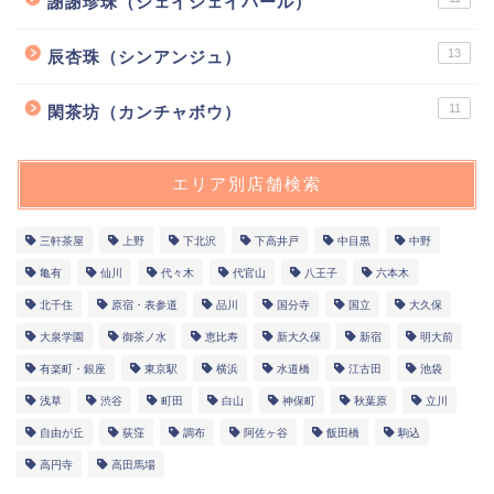
謝謝珍珠（シェイシェイパール）
13
辰杏珠（シンアンジュ）
11
閑茶坊（カンチャボウ）
エリア別店舗検索
三軒茶屋
上野
下北沢
下高井戸
中目黒
中野
亀有
仙川
代々木
代官山
八王子
六本木
北千住
原宿・表参道
品川
国分寺
国立
大久保
大泉学園
御茶ノ水
恵比寿
新大久保
新宿
明大前
有楽町・銀座
東京駅
横浜
水道橋
江古田
池袋
浅草
渋谷
町田
白山
神保町
秋葉原
立川
自由が丘
荻窪
調布
阿佐ヶ谷
飯田橋
駒込
高円寺
高田馬場