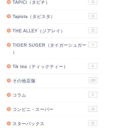
TAPiCi（タピチ）
11
Tapista（タピスタ）
15
THE ALLEY（ジアレイ）
23
TIGER SUGER（タイガーシュガー
4
）
Tik tea（ティックティー）
8
その他店舗
295
コラム
3
コンビニ・スーパー
26
スターバックス
62