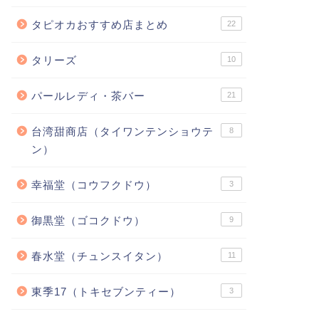
タピオカおすすめ店まとめ
22
タリーズ
10
パールレディ・茶バー
21
台湾甜商店（タイワンテンショウテ
8
ン）
幸福堂（コウフクドウ）
3
御黒堂（ゴコクドウ）
9
春水堂（チュンスイタン）
11
東季17（トキセブンティー）
3