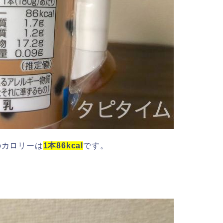
のカロリーは
1本86kcal
です。