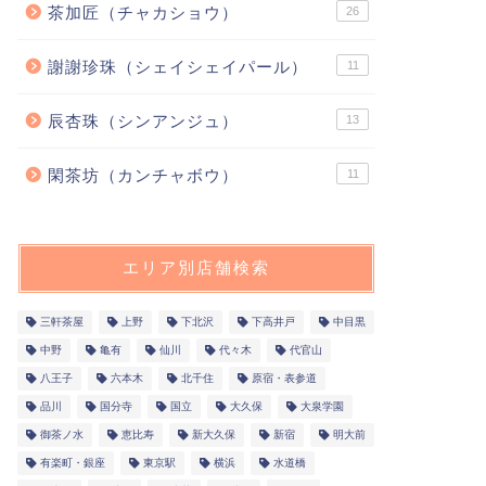
茶加匠（チャカショウ）
26
謝謝珍珠（シェイシェイパール）
11
辰杏珠（シンアンジュ）
13
閑茶坊（カンチャボウ）
11
エリア別店舗検索
三軒茶屋
上野
下北沢
下高井戸
中目黒
中野
亀有
仙川
代々木
代官山
八王子
六本木
北千住
原宿・表参道
品川
国分寺
国立
大久保
大泉学園
御茶ノ水
恵比寿
新大久保
新宿
明大前
有楽町・銀座
東京駅
横浜
水道橋