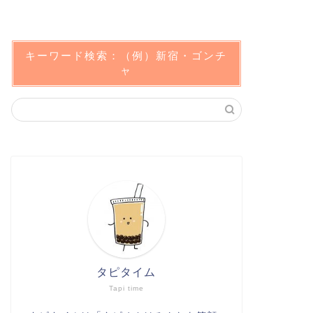
キーワード検索：（例）新宿・ゴンチ
ャ
タピタイム
Tapi time