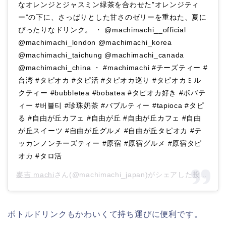
なオレンジとジャスミン緑茶を合わせた”オレンジティ
ー”の下に、さっぱりとした甘さのゼリーを重ねた、夏に
ぴったりなドリンク。 ・ @machimachi__official
@machimachi_london @machimachi_korea
@machimachi_taichung @machimachi_canada
@machimachi_china ・ #machimachi #チーズティー #
台湾 #タピオカ #タピ活 #タピオカ巡り #タピオカミル
クティー #bubbletea #bobatea #タピオカ好き #ボバテ
ィー #버블티 #珍珠奶茶 #バブルティー #tapioca #タピ
る #自由が丘カフェ #自由が丘 #自由が丘カフェ #自由
が丘スイーツ #自由が丘グルメ #自由が丘タピオカ #テ
ッカンノンチーズティー #原宿 #原宿グルメ #原宿タピ
オカ #タロ活
麥吉 machi
さん(@machimachi_japan)がシェアした投稿 –
2
ボトルドリンクもかわいくて持ち運びに便利です。