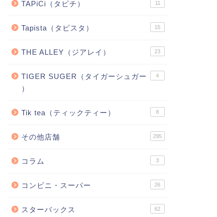
TAPiCi（タピチ）
11
Tapista（タピスタ）
15
THE ALLEY（ジアレイ）
23
TIGER SUGER（タイガーシュガー
4
）
Tik tea（ティックティー）
8
その他店舗
295
コラム
3
コンビニ・スーパー
26
スターバックス
62