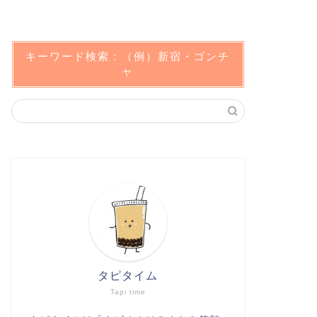
キーワード検索：（例）新宿・ゴンチ
ャ
タピタイム
Tapi time