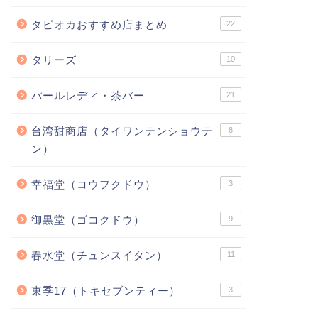
タピオカおすすめ店まとめ
22
タリーズ
10
パールレディ・茶バー
21
台湾甜商店（タイワンテンショウテ
8
ン）
幸福堂（コウフクドウ）
3
御黒堂（ゴコクドウ）
9
春水堂（チュンスイタン）
11
東季17（トキセブンティー）
3