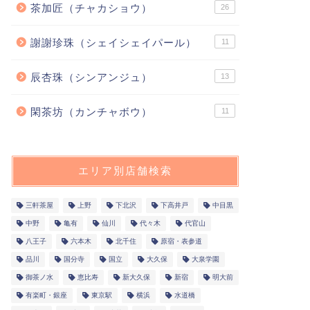
茶加匠（チャカショウ）
26
謝謝珍珠（シェイシェイパール）
11
辰杏珠（シンアンジュ）
13
閑茶坊（カンチャボウ）
11
エリア別店舗検索
三軒茶屋
上野
下北沢
下高井戸
中目黒
中野
亀有
仙川
代々木
代官山
八王子
六本木
北千住
原宿・表参道
品川
国分寺
国立
大久保
大泉学園
御茶ノ水
恵比寿
新大久保
新宿
明大前
有楽町・銀座
東京駅
横浜
水道橋