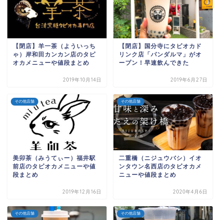
【閉店】羊一茶（よういっち
【閉店】国分寺にタピオカド
ゃ）岸和田カンカン店のタピ
リンク店「パンダルマ」がオ
オカメニューや値段まとめ
ープン！早速飲んできた
2019年10月14日
2019年6月27日
その他店舗
その他店舗
美卯茶（みうてぃー）福井駅
二重橋（ニジュウバシ）イオ
前店のタピオカメニューや値
ンタウン名西店のタピオカメ
段まとめ
ニューや値段まとめ
2019年12月16日
2020年4月6日
その他店舗
その他店舗