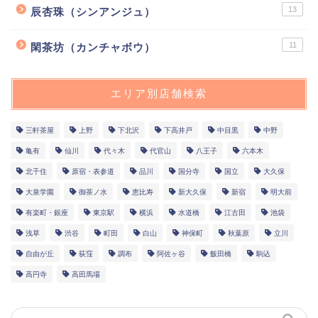
13
辰杏珠（シンアンジュ）
11
閑茶坊（カンチャボウ）
エリア別店舗検索
三軒茶屋
上野
下北沢
下高井戸
中目黒
中野
亀有
仙川
代々木
代官山
八王子
六本木
北千住
原宿・表参道
品川
国分寺
国立
大久保
大泉学園
御茶ノ水
恵比寿
新大久保
新宿
明大前
有楽町・銀座
東京駅
横浜
水道橋
江古田
池袋
浅草
渋谷
町田
白山
神保町
秋葉原
立川
自由が丘
荻窪
調布
阿佐ヶ谷
飯田橋
駒込
高円寺
高田馬場