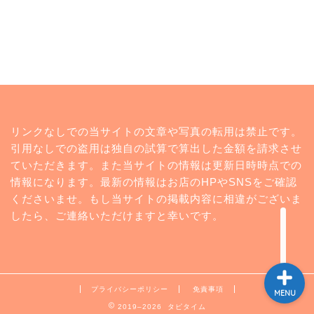
トップページ
リンクなしでの当サイトの文章や写真の転用は禁止です。
ランキング
引用なしでの盗用は独自の試算で算出した金額を請求させ
ていただきます。また当サイトの情報は更新日時時点での
コンビニ
情報になります。最新の情報はお店のHPやSNSをご確認
くださいませ。もし当サイトの掲載内容に相違がございま
twitter
したら、ご連絡いただけますと幸いです。
プライバシーポリシー
免責事項
MENU
2019–2026 タピタイム