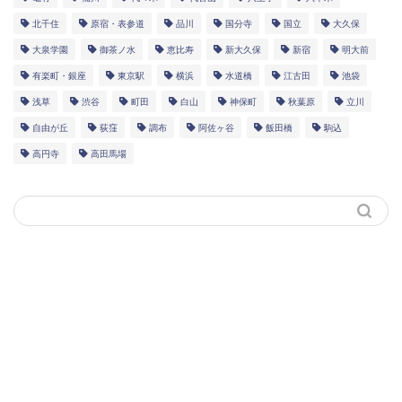
北千住
原宿・表参道
品川
国分寺
国立
大久保
大泉学園
御茶ノ水
恵比寿
新大久保
新宿
明大前
有楽町・銀座
東京駅
横浜
水道橋
江古田
池袋
浅草
渋谷
町田
白山
神保町
秋葉原
立川
自由が丘
荻窪
調布
阿佐ヶ谷
飯田橋
駒込
高円寺
高田馬場