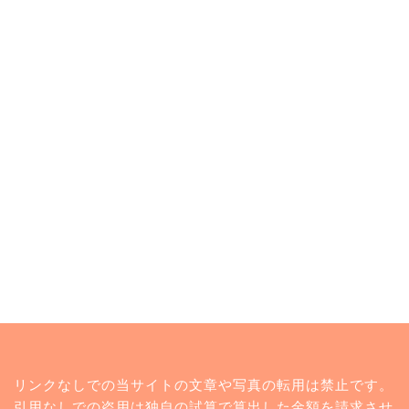
トップページ
リンクなしでの当サイトの文章や写真の転用は禁止です。
ランキング
引用なしでの盗用は独自の試算で算出した金額を請求させ