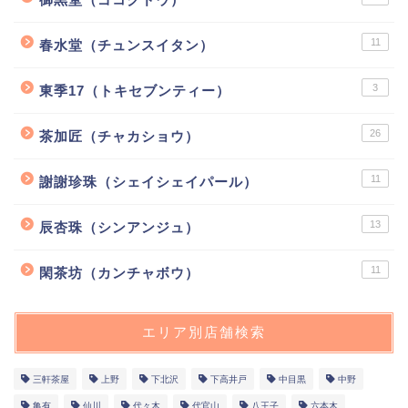
11
春水堂（チュンスイタン）
3
東季17（トキセブンティー）
26
茶加匠（チャカショウ）
11
謝謝珍珠（シェイシェイパール）
13
辰杏珠（シンアンジュ）
11
閑茶坊（カンチャボウ）
エリア別店舗検索
三軒茶屋
上野
下北沢
下高井戸
中目黒
中野
亀有
仙川
代々木
代官山
八王子
六本木