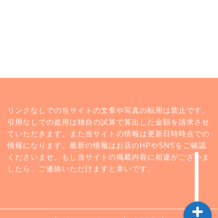
トップページ
リンクなしでの当サイトの文章や写真の転用は禁止です。
ランキング
引用なしでの盗用は独自の試算で算出した金額を請求させ
ていただきます。また当サイトの情報は更新日時時点での
コンビニ
情報になります。最新の情報はお店のHPやSNSをご確認
くださいませ。もし当サイトの掲載内容に相違がございま
twitter
したら、ご連絡いただけますと幸いです。