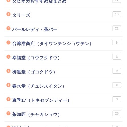
22
タピオカおすすめ店まとめ
10
タリーズ
21
パールレディ・茶バー
8
台湾甜商店（タイワンテンショウテン）
3
幸福堂（コウフクドウ）
9
御黒堂（ゴコクドウ）
11
春水堂（チュンスイタン）
3
東季17（トキセブンティー）
26
茶加匠（チャカショウ）