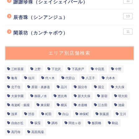
11
謝謝珍珠（シェイシェイパール）
13
辰杏珠（シンアンジュ）
11
閑茶坊（カンチャボウ）
エリア別店舗検索
三軒茶屋
上野
下北沢
下高井戸
中目黒
中野
亀有
仙川
代々木
代官山
八王子
六本木
北千住
原宿・表参道
品川
国分寺
国立
大久保
大泉学園
御茶ノ水
恵比寿
新大久保
新宿
明大前
有楽町・銀座
東京駅
横浜
水道橋
江古田
池袋
浅草
渋谷
町田
白山
神保町
秋葉原
立川
自由が丘
荻窪
調布
阿佐ヶ谷
飯田橋
駒込
高円寺
高田馬場