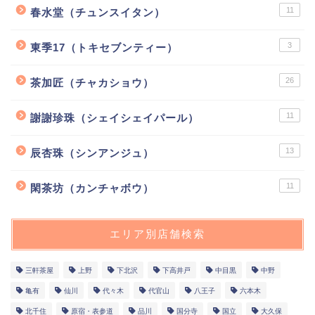
11
春水堂（チュンスイタン）
3
東季17（トキセブンティー）
26
茶加匠（チャカショウ）
11
謝謝珍珠（シェイシェイパール）
13
辰杏珠（シンアンジュ）
11
閑茶坊（カンチャボウ）
エリア別店舗検索
三軒茶屋
上野
下北沢
下高井戸
中目黒
中野
亀有
仙川
代々木
代官山
八王子
六本木
北千住
原宿・表参道
品川
国分寺
国立
大久保