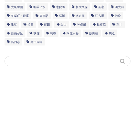
大泉学園
御茶ノ水
恵比寿
新大久保
新宿
明大前
有楽町・銀座
東京駅
横浜
水道橋
江古田
池袋
浅草
渋谷
町田
白山
神保町
秋葉原
立川
自由が丘
荻窪
調布
阿佐ヶ谷
飯田橋
駒込
高円寺
高田馬場