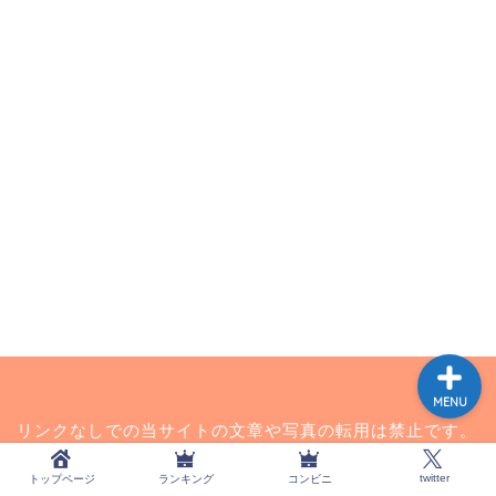
トップページ
ランキング
コンビニ
twitter
MENU
リンクなしでの当サイトの文章や写真の転用は禁止です。
引用なしでの盗用は独自の試算で算出した金額を請求させ
twitter
トップページ
ランキング
コンビニ
ていただきます。また当サイトの情報は更新日時時点での