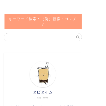
キーワード検索：（例）新宿・ゴンチ
ャ
タピタイム
Tapi time