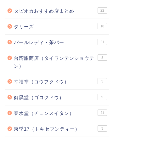
タピオカおすすめ店まとめ
22
タリーズ
10
パールレディ・茶バー
21
台湾甜商店（タイワンテンショウテ
8
ン）
幸福堂（コウフクドウ）
3
御黒堂（ゴコクドウ）
9
春水堂（チュンスイタン）
11
東季17（トキセブンティー）
3