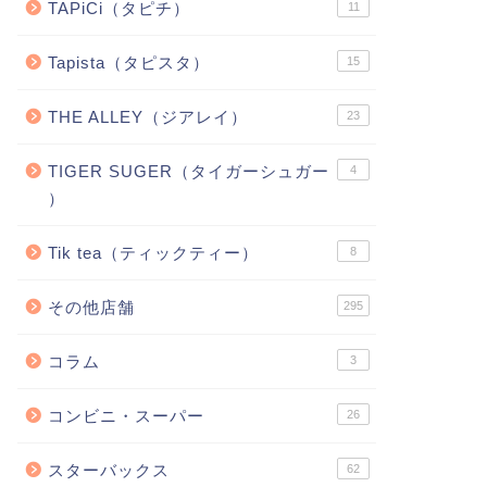
TAPiCi（タピチ）
11
Tapista（タピスタ）
15
THE ALLEY（ジアレイ）
23
TIGER SUGER（タイガーシュガー
4
）
Tik tea（ティックティー）
8
その他店舗
295
コラム
3
コンビニ・スーパー
26
スターバックス
62