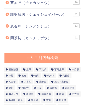
茶加匠（チャカショウ）
26
謝謝珍珠（シェイシェイパール）
11
辰杏珠（シンアンジュ）
13
閑茶坊（カンチャボウ）
11
エリア別店舗検索
三軒茶屋
上野
下北沢
下高井戸
中目黒
中野
亀有
仙川
代々木
代官山
八王子
六本木
北千住
原宿・表参道
品川
国分寺
国立
大久保
大泉学園
御茶ノ水
恵比寿
新大久保
新宿
明大前
有楽町・銀座
東京駅
横浜
水道橋