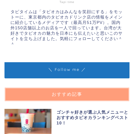
Tapi time
タピタイムは「タピオカはみんなを笑顔にする」をモッ
トーに、東京都内のタピオカドリンク店の情報をメイン
に紹介しているメディアです（最高月51万PV）。国内
外150店舗以上のお店を一人で回っています。台湾が大
好きでタピオカの魅力を日本にも伝えたいと思いこのサ
イトを立ち上げました。気軽にフォローしてください＾
＾
＼ Follow me ／
おすすめ記事
ゴンチャ好きが選ぶ人気メニューと
おすすめタピオカランキングベスト
10！