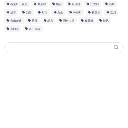
有楽町・銀座
東京駅
横浜
水道橋
江古田
池袋
浅草
渋谷
町田
白山
神保町
秋葉原
立川
自由が丘
荻窪
調布
阿佐ヶ谷
飯田橋
駒込
高円寺
高田馬場