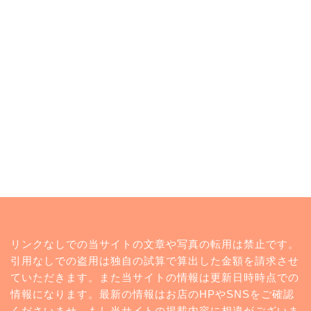
トップページ
リンクなしでの当サイトの文章や写真の転用は禁止です。
ランキング
引用なしでの盗用は独自の試算で算出した金額を請求させ
ていただきます。また当サイトの情報は更新日時時点での
コンビニ
情報になります。最新の情報はお店のHPやSNSをご確認
くださいませ。もし当サイトの掲載内容に相違がございま