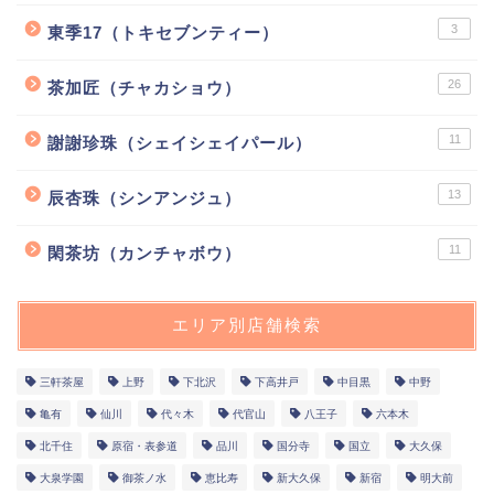
3
東季17（トキセブンティー）
26
茶加匠（チャカショウ）
11
謝謝珍珠（シェイシェイパール）
13
辰杏珠（シンアンジュ）
11
閑茶坊（カンチャボウ）
エリア別店舗検索
三軒茶屋
上野
下北沢
下高井戸
中目黒
中野
亀有
仙川
代々木
代官山
八王子
六本木
北千住
原宿・表参道
品川
国分寺
国立
大久保
大泉学園
御茶ノ水
恵比寿
新大久保
新宿
明大前