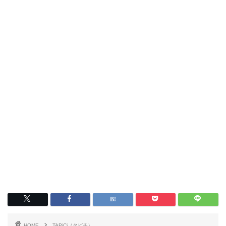
HOME
TAPiCi（タピチ）