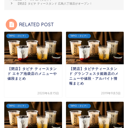
【閉店】タピチ ティースタンド 広島八丁堀店がオープン！
RELATED POST
TAPiCi（タピチ）
TAPiCi（タピチ）
【閉店】タピチ ティースタン
【閉店】タピチティースタン
ド エキア池袋店のメニューや
ド グランフェスタ姫路店のメ
値段まとめ
ニューや値段・アルバイト情
報まとめ
2020年6月15日
2019年9月3日
TAPiCi（タピチ）
TAPiCi（タピチ）