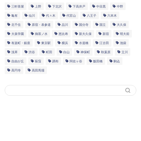
三軒茶屋
上野
下北沢
下高井戸
中目黒
中野
亀有
仙川
代々木
代官山
八王子
六本木
北千住
原宿・表参道
品川
国分寺
国立
大久保
大泉学園
御茶ノ水
恵比寿
新大久保
新宿
明大前
有楽町・銀座
東京駅
横浜
水道橋
江古田
池袋
浅草
渋谷
町田
白山
神保町
秋葉原
立川
自由が丘
荻窪
調布
阿佐ヶ谷
飯田橋
駒込
高円寺
高田馬場