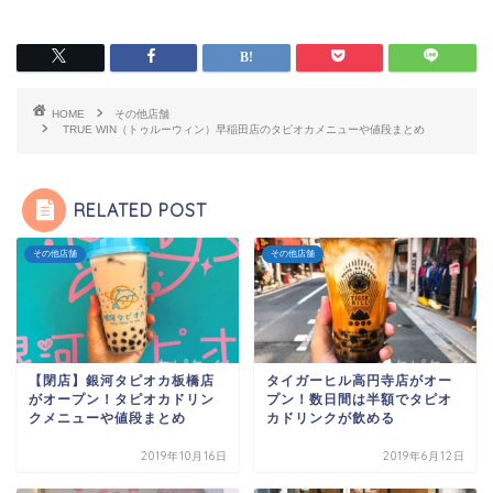
HOME
その他店舗
TRUE WIN（トゥルーウィン）早稲田店のタピオカメニューや値段まとめ
RELATED POST
その他店舗
その他店舗
【閉店】銀河タピオカ板橋店
タイガーヒル高円寺店がオー
がオープン！タピオカドリン
プン！数日間は半額でタピオ
クメニューや値段まとめ
カドリンクが飲める
2019年10月16日
2019年6月12日