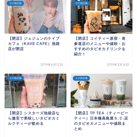
その他店舗
その他店舗
【閉店】ジェジュンのケイブ
【閉店】コイティー原宿・表
カフェ（KAVE CAFE）池袋
参道店のメニューや値段・お
店が閉店
すすめのタピオカドリンクを
紹介！
2019年6月12日
2019年3月16日
その他店舗
その他店舗
【閉店】シスターズ池袋店な
【閉店】TP TEA（ティーピー
ら激安で美味しいタピオカミ
ティー）日本橋高島屋Ｓ.Ｃ.店
ルクティーが飲める
のタピオカメニューや値段ま
とめ