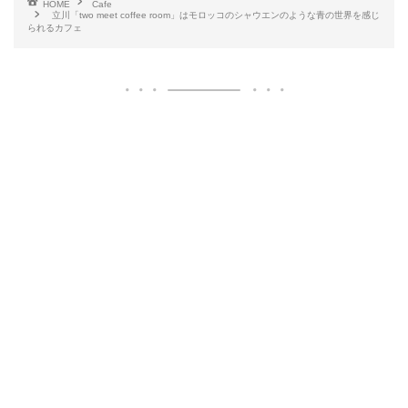
HOME
Cafe
立川「two meet coffee room」はモロッコのシャウエンのような青の世界を感じ
られるカフェ