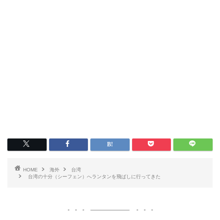
HOME
海外
台湾
台湾の十分（シーフェン）へランタンを飛ばしに行ってきた