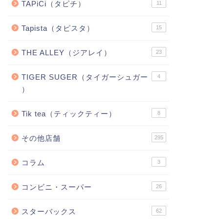
TAPiCi（タピチ）
11
Tapista（タピスタ）
15
THE ALLEY（ジアレイ）
23
TIGER SUGER（タイガーシュガー
4
）
Tik tea（ティックティー）
8
その他店舗
295
コラム
3
コンビニ・スーパー
26
スターバックス
62