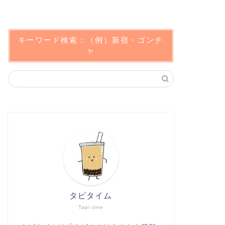
キーワード検索：（例）新宿・ゴンチ
ャ
タピタイム
Tapi time