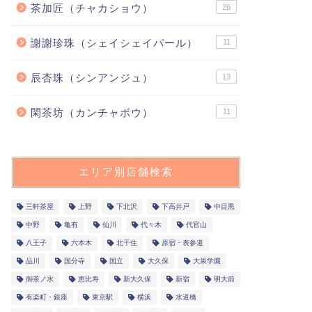
茶加匠（チャカショウ）
26
謝謝珍珠（シェイシェイパール）
11
辰杏珠（シンアンジュ）
13
閑茶坊（カンチャボウ）
11
エリア別店舗検索
三軒茶屋
上野
下北沢
下高井戸
中目黒
中野
亀有
仙川
代々木
代官山
八王子
六本木
北千住
原宿・表参道
品川
国分寺
国立
大久保
大泉学園
御茶ノ水
恵比寿
新大久保
新宿
明大前
有楽町・銀座
東京駅
横浜
水道橋