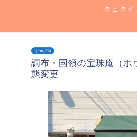
タピタイ
その他店舗
調布・国領の宝珠庵（ホ
態変更