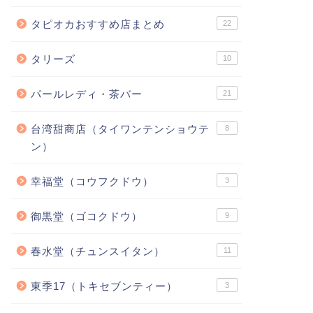
タピオカおすすめ店まとめ
22
タリーズ
10
パールレディ・茶バー
21
台湾甜商店（タイワンテンショウテ
8
ン）
幸福堂（コウフクドウ）
3
御黒堂（ゴコクドウ）
9
春水堂（チュンスイタン）
11
東季17（トキセブンティー）
3