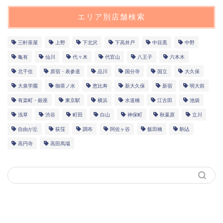
エリア別店舗検索
三軒茶屋
上野
下北沢
下高井戸
中目黒
中野
亀有
仙川
代々木
代官山
八王子
六本木
北千住
原宿・表参道
品川
国分寺
国立
大久保
大泉学園
御茶ノ水
恵比寿
新大久保
新宿
明大前
有楽町・銀座
東京駅
横浜
水道橋
江古田
池袋
浅草
渋谷
町田
白山
神保町
秋葉原
立川
自由が丘
荻窪
調布
阿佐ヶ谷
飯田橋
駒込
高円寺
高田馬場