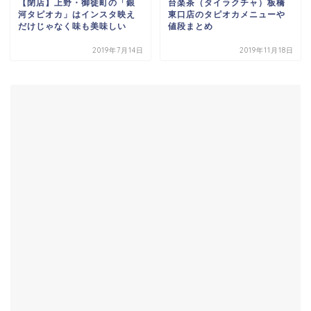
【閉店】上野・御徒町の「銀
台楽茶（タイラクチャ）板橋
河タピオカ」はインスタ映え
東口店のタピオカメニューや
だけじゃなく味も美味しい
値段まとめ
2019年7月14日
2019年11月18日