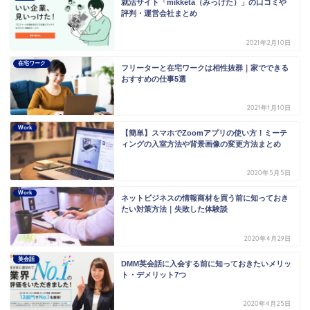
就活サイト「mikketa（みっけた）」の口コミや
評判・運営会社まとめ
2021年2月10日
在宅ワーク
フリーターと在宅ワークは相性抜群｜家でできる
おすすめの仕事5選
2021年1月10日
Work
【簡単】スマホでZoomアプリの使い方！ミーテ
ィングの入室方法や背景画像の変更方法まとめ
2020年5月5日
Work
ネットビジネスの情報商材を買う前に知っておき
たい対策方法｜失敗した体験談
2020年4月29日
英会話
DMM英会話に入会する前に知っておきたいメリッ
ト・デメリット7つ
2020年4月25日