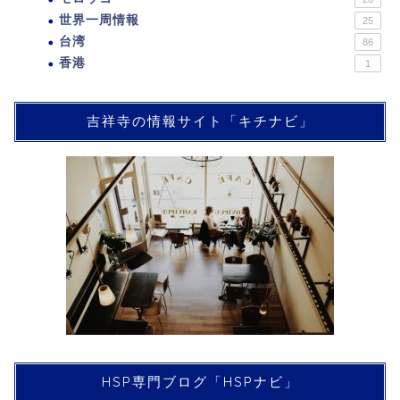
世界一周情報
25
台湾
86
香港
1
吉祥寺の情報サイト「キチナビ」
HSP専門ブログ「HSPナビ」