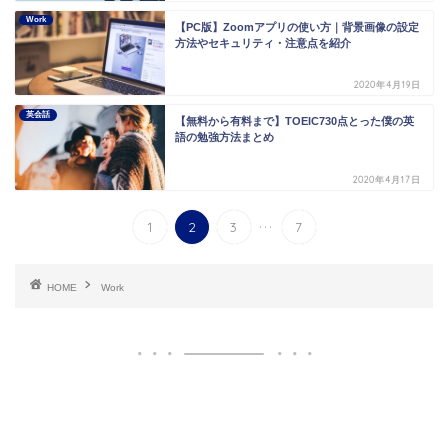
Work
【PC版】Zoomアプリの使い方｜背景画像の設定
方法やセキュリティ・注意点を紹介
2020年4月19日
英会話
【無料から有料まで】TOEIC730点とった僕の英
語の勉強方法まとめ
2020年4月17日
...
1
2
3
7
HOME
Work