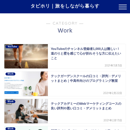
タビホリ｜旅をしながら暮らす
― CATEGORY ―
Work
YouTube
YouTubeのチャンネル登録者1,000人は難しい！
道のりと壁を感じて心が折れそうな方に伝えたい
こと
2021年3月3日
Work
テックガーデンスクールの口コミ・評判・デメリ
ットまとめ｜中高年向けのプログラミング教室
2021年2月22日
Work
テックアカデミーのWebマーケティングコースの
良い評判や悪い口コミ・デメリットまとめ
2021年2月13日
Work