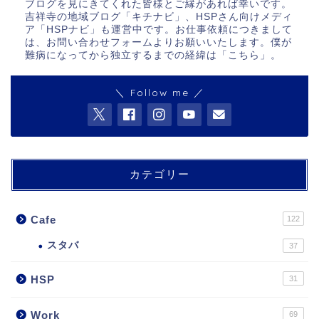
ブログを見にきてくれた皆様とご縁があれば幸いです。
吉祥寺の地域ブログ「キチナビ」、HSPさん向けメディ
ア「HSPナビ」も運営中です。お仕事依頼につきまして
は、お問い合わせフォームよりお願いいたします。僕が
難病になってから独立するまでの経緯は「
こちら
」。
＼ Follow me ／
カテゴリー
Cafe
122
スタバ
37
HSP
31
Work
69