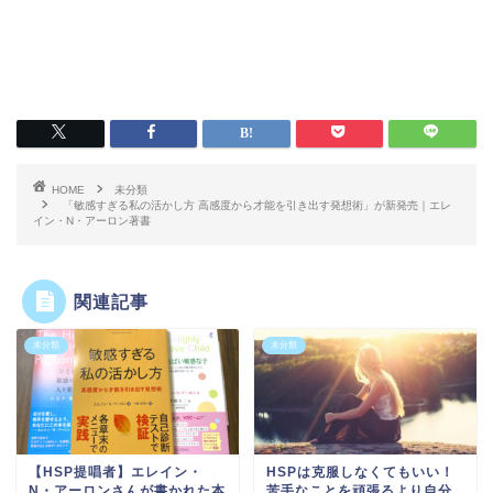
HOME
未分類
「敏感すぎる私の活かし方 高感度から才能を引き出す発想術」が新発売｜エレ
イン・N・アーロン著書
関連記事
未分類
未分類
【HSP提唱者】エレイン・
HSPは克服しなくてもいい！
N・アーロンさんが書かれた本
苦手なことを頑張るより自分