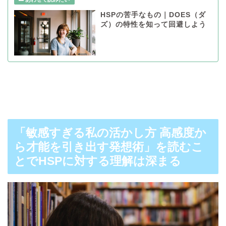
HSPの苦手なもの｜DOES（ダ
ズ）の特性を知って回避しよう
「敏感すぎる私の活かし方 高感度か
ら才能を引き出す発想術」を読むこ
とでHSPに対する理解は深まる