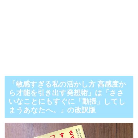
「敏感すぎる私の活かし方 高感度か
ら才能を引き出す発想術」は「ささ
いなことにもすぐに「動揺」してし
まうあなたへ。」の改訳版