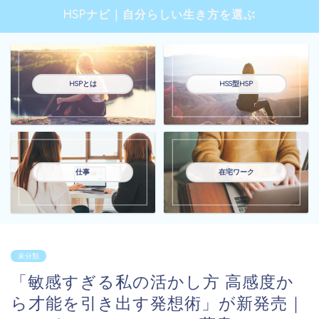
HSPナビ｜自分らしい生き方を選ぶ
HSPとは
HSS型HSP
仕事
在宅ワーク
未分類
「敏感すぎる私の活かし方 高感度か
ら才能を引き出す発想術」が新発売｜