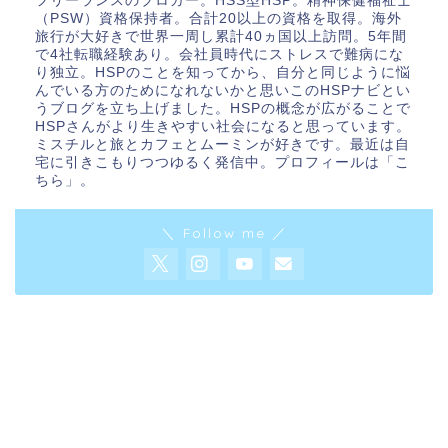
フリーランスのブロガー。HSS型HSP。精神保健福祉士
（PSW）資格保持者。合計20以上の資格を取得。海外
旅行が大好きで世界一周し累計40ヵ国以上訪問。5年間
で4社転職経験あり。会社員時代にストレスで難病にな
り独立。HSPのことを知ってから、自分と同じように悩
んでいる方のためになれないかと思いこのHSPナビとい
うブログを立ち上げました。HSPの概念が広がることで
HSPさんがより生きやすい社会になると思っています。
ミスチルと旅とカフェとムーミンが好きです。最近は自
宅に引きこもりつつゆるく発信中。プロフィールは「
こ
ちら
」。
＼ Follow me ／